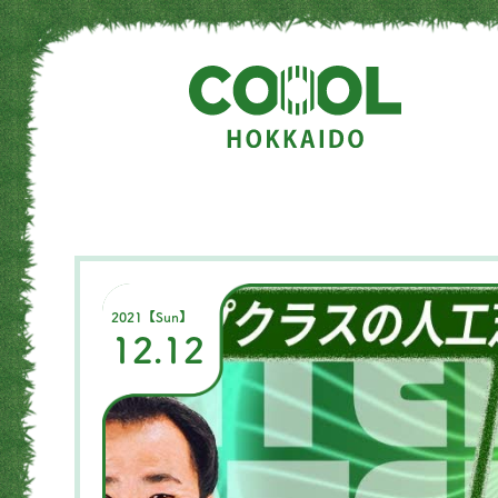
2021【Sun】
12.12