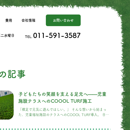
費用
会社情報
お問い合わせ
011-591-3587
、第二水曜日
TEL.
の記事
子どもたちの笑顔を支える足元へ——児童
施設テラスへのCOOOL TURF施工
「裸足で元気に遊んでほしい。」 そんな想いから始まっ
た、児童福祉施設のテラスへのCOOOL TURF導入。 日差
しの強い日でも、表面温度が抑えられる冷却ハイテク芝
『COOOL TURF』なら、安心して裸足で走り回れる空間