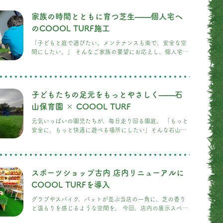
に。実際に施工した日、子どもたちが嬉しそうに転がった
り寝転んだりしている様子を見て、思わず私たちも笑顔に
家族の時間とともに育つ芝生——個人宅へ
なりました。
のCOOOL TURF施工
「子どもと庭で遊びたい。メンテナンスも楽で、安全な空
間にしたい。」 そんなご家族の要望にお応えし、個人宅の
庭にCOOOL TURFを施工しました。 施工後、青空の下で
小さなお子さまが水遊びをする姿、家族みんなでピクニッ
クマットを敷いてくつろぐ姿を見るたび、芝生が「生活の
一部」になっているのを実感します。 また、子どもたちの
子どもたちの足元をもっとやさしく——石
保育園仲間のファミリーをお誘いしてのバーベキューなど
も、このCOOOL TURFだからこそ実現できる思い出づく
山保育園 × COOOL TURF
りの場となりました。
元気いっぱいの園児たちが、毎日走り回る園庭。 「もっと
安全に、もっと快適に遊べる場所にしたい」そんな石山保
育園様からのご相談を受け、このたびCOOOL TURFの施
工を行いました。 施工は、丁寧に地面を整え、防草シート
を敷いた上で芝を一枚一枚張り合わせるところから始まり
ます。隙間なく、美しく仕上げるためには職人の経験とこ
スポーツショップ古内 店内リニューアルに
だわりが欠かせません。 今回の施工面積は広く、クライミ
ング遊具や大型遊具の周りなど安全性が特に求められるエ
COOOL TURFを導入
リアには、念入りな下地処理と仕上げを施しました。 完成
グラブやスパイク、バットが並ぶ当店の一角に、芝の香り
した芝の上では、すぐに子どもたちの歓声が響きました。
と温もりを感じるような空間を。 今回、店内の展示スペー
転んでも安心な柔らかさ、日差しの強い日でも熱くなりす
スにCOOOL TURFを施工いたしました。見た目のインパ
ぎない冷却性