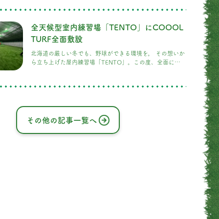
クトはもちろん、来店されたお客様からは「まるで球場に
来たみたい！」という声もいただいております。 店内に置
かれた椅子の座面にも人
全天候型室内練習場「TENTO」にCOOOL
TURF全面敷設
北海道の厳しい冬でも、野球ができる環境を。 その想いか
ら立ち上げた屋内練習場「TENTO」。この度、全面に
COOOL TURFを敷設いたしました。 実戦に近い感触で守
備練習ができ、ピッチャーやバッターのステップの滑りも
なく、安心してプレーに集中できます。特に少年野球チー
ムやクラブの方々からは、「足腰への負担が軽くなった」
「スパイクのグリップがちょうどいい」と好評です。
その他の記事一覧へ